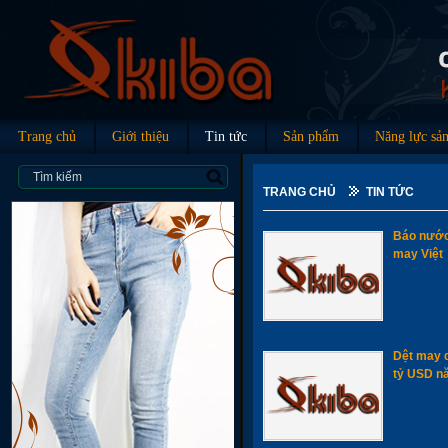
Trang chủ
Giới thiệu
Tin tức
Sản phẩm
Năng lực sản
TRANG CHỦ
TIN TỨC
Báo nước
may Việt
Dệt may d
tỷ USD n