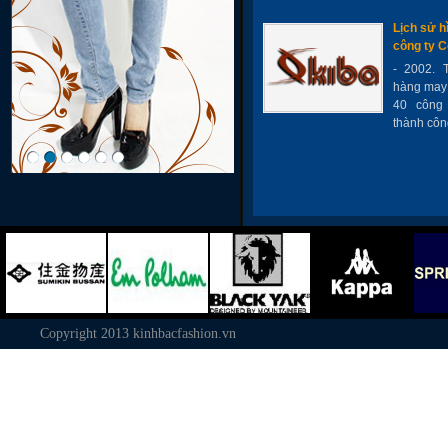
Lịch sử h
công ty C
- 2002. 
hàng may 
40 công
thành côn
Copyright 2013
kinhbacfashion.vn