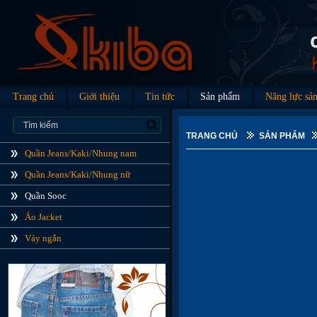
Trang chủ
Giới thiệu
Tin tức
Sản phẩm
Năng lực sản
TRANG CHỦ
SẢN PHẨM
Quần Jeans/Kaki/Nhung nam
Quần Jeans/Kaki/Nhung nữ
Quần Sooc
Áo Jacket
Váy ngắn