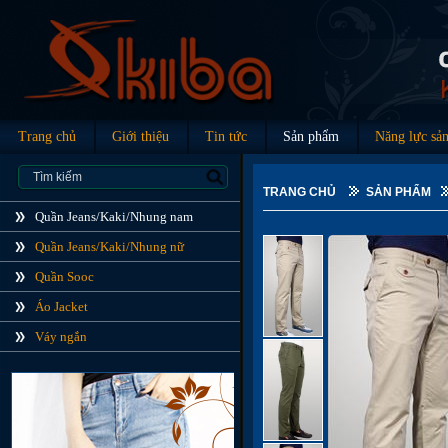
Trang chủ
Giới thiệu
Tin tức
Sản phẩm
Năng lực sản
TRANG CHỦ
SẢN PHẨM
Quần Jeans/Kaki/Nhung nam
Quần Jeans/Kaki/Nhung nữ
Quần Sooc
Áo Jacket
Váy ngắn